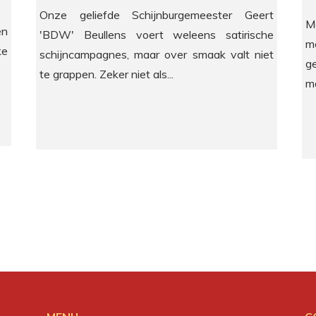
Onze geliefde Schijnburgemeester Geert
M
en
'BDW' Beullens voert weleens satirische
m
ke
schijncampagnes, maar over smaak valt niet
g
te grappen. Zeker niet als...
ma