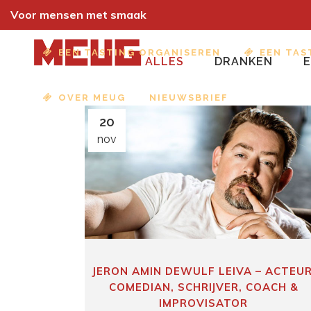
Voor mensen met smaak
EEN TASTING ORGANISEREN
EEN TAS
ALLES
DRANKEN
OVER MEUG
NIEUWSBRIEF
20
nov
JERON AMIN DEWULF LEIVA – ACTEUR
COMEDIAN, SCHRIJVER, COACH &
IMPROVISATOR