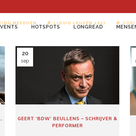
TING MEEDOEN
LIQUID LEUVEN 2027
COPI
EVENTS
HOTSPOTS
LONGREAD
MENSE
20
sep
GEERT ‘BDW’ BEULLENS – SCHRIJVER &
,
PERFORMER