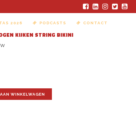
TAS 2026
PODCASTS
CONTACT
OGEN KIJKEN STRING BIKINI
asse:
BTW
95
95
 AAN WINKELWAGEN