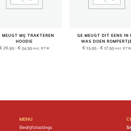
Dit
J MEUGT MIJ TRAKTEREN
GE MEUGT DIT EENS IN 
ct
product
HOODIE
WAS DOEN ROMPERTJ
heeft
Prijsklasse:
Prijsklas
€
26,95
-
€
34,95
€
15,95
-
€
17,95
incl. BTW
incl. BT
ere
meerdere
€ 26,95
€ 15,95
es.
variaties.
tot
tot
Deze
€ 34,95
€ 17,95
optie
kan
en
gekozen
en
worden
op
de
MENU
C
ctpagina
productpagina
Bedrijfstastings
S