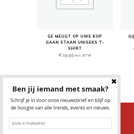
Dit
Dit
GE MEUGT OP UWE KOP
GI
product
produ
GAAN STAAN UNISEKS T-
heeft
heeft
SHIRT
meerdere
€
19,95
meerd
incl. BTW
variaties.
variati
Deze
Deze
optie
optie
kan
kan
gekozen
gekoz
worden
word
op
op
de
de
productpagina
produ