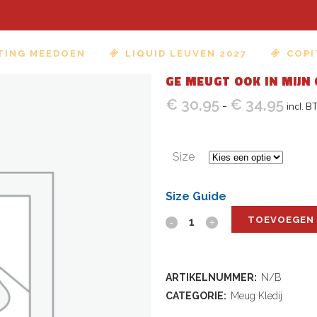
TING MEEDOEN
LIQUID LEUVEN 2027
COPI
GE MEUGT OOK IN MIJN 
€
30,95
€
34,95
Prijskl
-
incl. 
€ 30,
tot
Size
€ 34,
Size Guide
TOEVOEGEN
Ge
Meugt
Ook
ARTIKELNUMMER:
N/B
CATEGORIE:
Meug Kledij
In