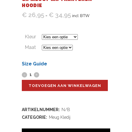
HOODIE
€
26,95
€
34,95
Prijsklasse:
-
incl. BTW
€ 26,95
tot
Kleur
€ 34,95
Maat
Size Guide
Gij
Meugt
TOEVOEGEN AAN WINKELWAGEN
Mij
Trakteren
ARTIKELNUMMER:
N/B
Hoodie
CATEGORIE:
Meug Kledij
quantity