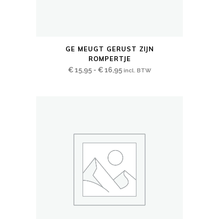
Dit
GE MEUGT GERUST ZIJN
product
ROMPERTJE
heeft
Prijsklasse:
€
15,95
-
€
16,95
incl. BTW
meerdere
€ 15,95
variaties.
tot
Deze
€ 16,95
optie
kan
gekozen
worden
op
de
productpagina