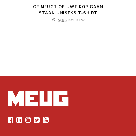
Dit
GE MEUGT OP UWE KOP GAAN
product
STAAN UNISEKS T-SHIRT
heeft
€
19,95
incl. BTW
meerdere
variaties.
Deze
optie
kan
gekozen
worden
op
de
productpagina