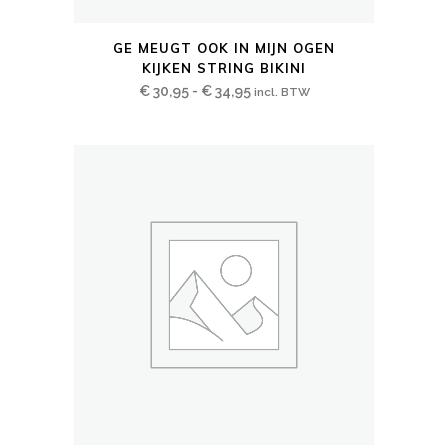
Dit
GE MEUGT OOK IN MIJN OGEN
product
KIJKEN STRING BIKINI
heeft
Prijsklasse:
€
30,95
-
€
34,95
incl. BTW
meerdere
€ 30,95
variaties.
tot
Deze
€ 34,95
optie
kan
gekozen
worden
op
de
productpagina