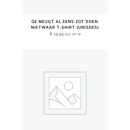
Dit
GE MEUGT AL EENS ZOT DOEN,
product
NIETWAAR T-SHIRT (UNISEKS)
heeft
€
19,95
incl. BTW
meerdere
variaties.
Deze
optie
kan
gekozen
worden
op
de
productpagina