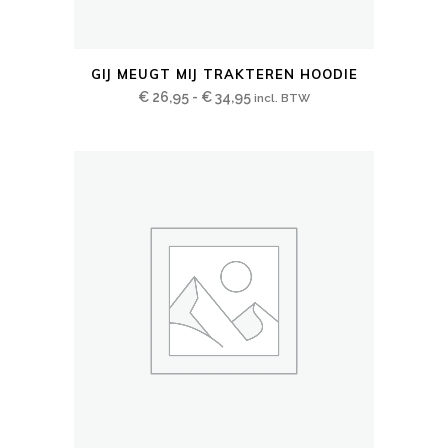
Dit
GIJ MEUGT MIJ TRAKTEREN HOODIE
product
Prijsklasse:
€
26,95
-
€
34,95
incl. BTW
heeft
€ 26,95
meerdere
tot
variaties.
€ 34,95
Deze
optie
kan
gekozen
worden
op
de
productpagina