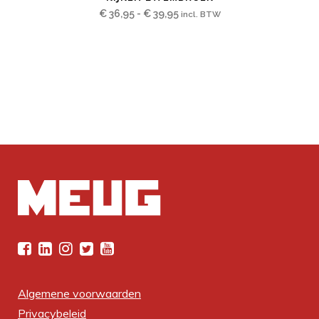
heeft
Prijsklasse:
€
36,95
-
€
39,95
incl. BTW
meerdere
€ 36,95
variaties.
tot
Deze
€ 39,95
optie
kan
gekozen
worden
op
de
productpagina
Algemene voorwaarden
Privacybeleid