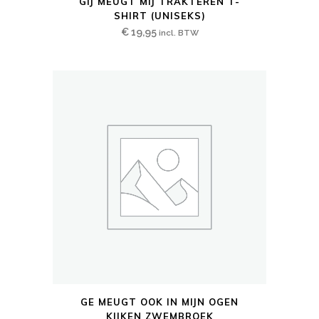
GIJ MEUGT MIJ TRAKTEREN T-
product
SHIRT (UNISEKS)
heeft
€
19,95
incl. BTW
meerdere
variaties.
Deze
optie
kan
gekozen
worden
op
de
productpagina
Dit
GE MEUGT OOK IN MIJN OGEN
product
KIJKEN ZWEMBROEK