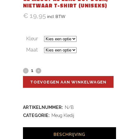
NIETWAAR T-SHIRT (UNISEKS)
€
19,95
incl. BTW
Kleur
Maat
Ge
Meugt
TOEVOEGEN AAN WINKELWAGEN
Al
Eens
ARTIKELNUMMER:
N/B
Zot
CATEGORIE:
Meug Kledij
Doen,
BESCHRIJVING
Nietwaar