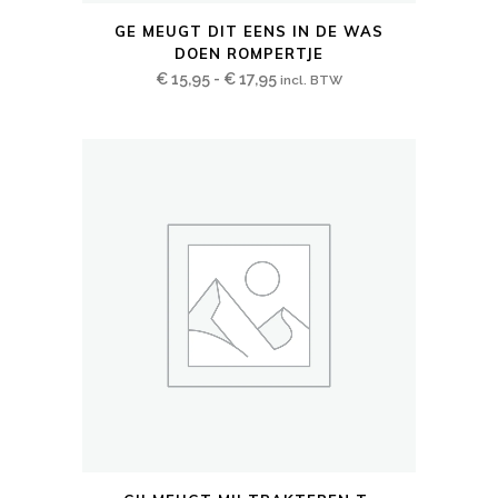
Dit
GE MEUGT DIT EENS IN DE WAS
product
DOEN ROMPERTJE
heeft
Prijsklasse:
€
15,95
-
€
17,95
incl. BTW
meerdere
€ 15,95
variaties.
tot
Deze
€ 17,95
optie
kan
gekozen
worden
op
de
productpagina
Dit